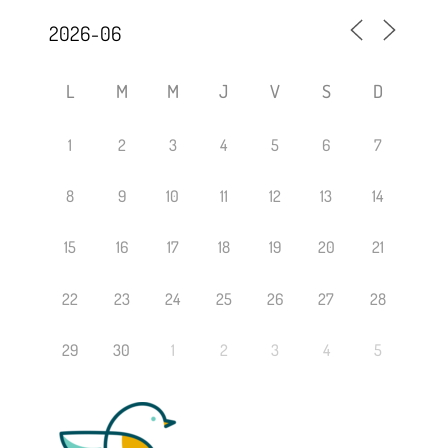
L
M
M
J
V
S
D
1
2
3
4
5
6
7
8
9
10
11
12
13
14
15
16
17
18
19
20
21
22
23
24
25
26
27
28
29
30
1
2
3
4
5