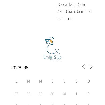
Route de la Roche
49130 Saint Gemmes
sur Loire
L
M
M
J
V
S
D
27
28
29
30
31
1
2
6