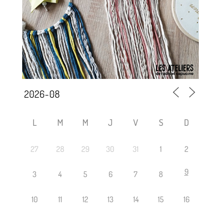
L
M
M
J
V
S
D
27
28
29
30
31
1
2
9
3
4
5
6
7
8
10
11
12
13
14
15
16