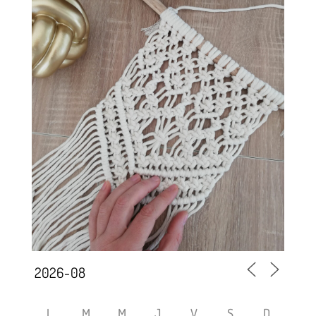
L
M
M
J
V
S
D