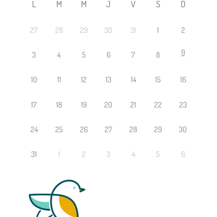
L
M
M
J
V
S
D
27
28
29
30
31
1
2
9
3
4
5
6
7
8
10
11
12
13
14
15
16
17
18
19
20
21
22
23
24
25
26
27
28
29
30
31
1
2
3
4
5
6