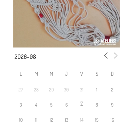
L
M
M
J
V
S
D
27
28
29
30
31
1
2
7
3
4
5
6
8
9
10
11
12
13
14
15
16