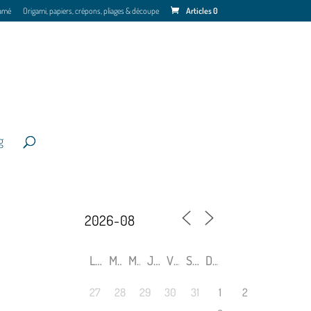
amé
Origami, papiers, crépons, pliages & découpe
Articles 0
g
L
M
M
J
V
S
D
27
28
29
30
31
1
2