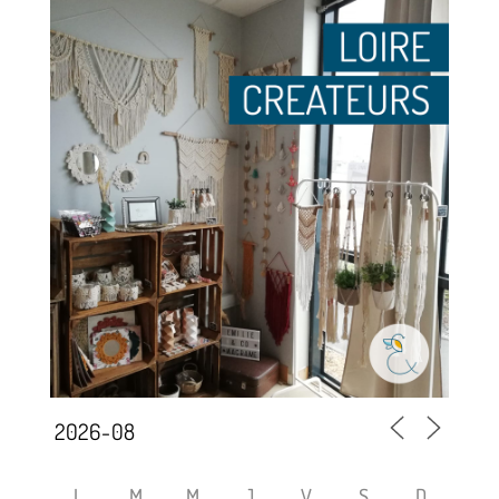
L
M
M
J
V
S
D