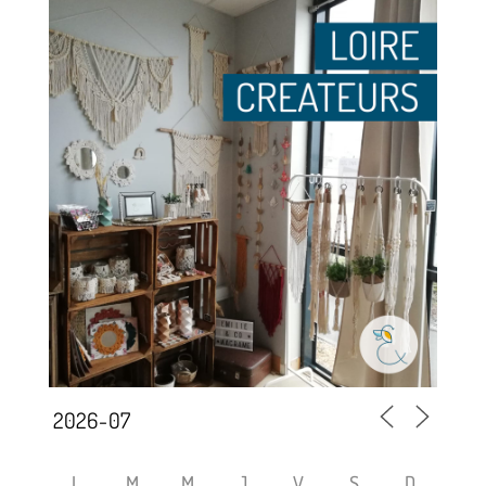
L
M
M
J
V
S
D