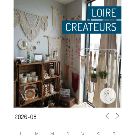
L
M
M
J
V
S
D