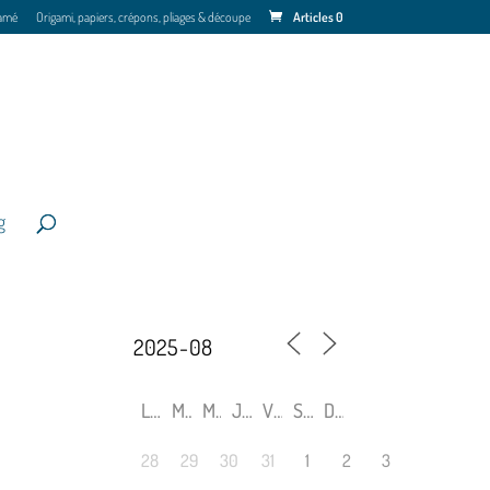
amé
Origami, papiers, crépons, pliages & découpe
Articles 0
g
L
M
M
J
V
S
D
28
29
30
31
1
2
3