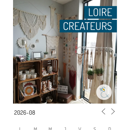
L
M
M
J
V
S
D