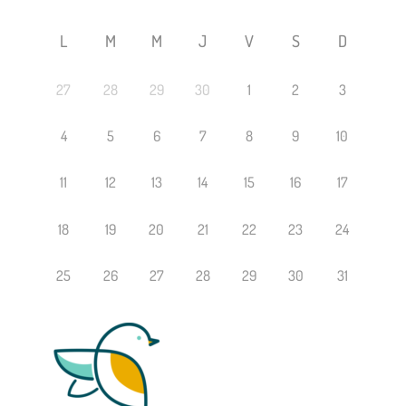
L
M
M
J
V
S
D
27
28
29
30
1
2
3
4
5
6
7
8
9
10
11
12
13
14
15
16
17
18
19
20
21
22
23
24
25
26
27
28
29
30
31