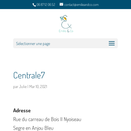
06 87 12 06 52
contact@emilieandco.com
Sélectionner une page
Centrale7
par
Julie
|
Mar 10, 2021
Adresse
Rue du carreau de Bois II Nyoiseau
Segre en Anjou Bleu