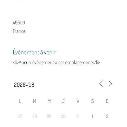
49500
France
Évènement à venir
<li>Aucun évènement à cet emplacement</li>
L
M
M
J
V
S
D
27
28
29
30
31
1
2